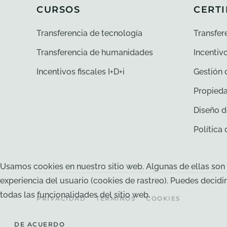
CURSOS
CERTI
Transferencia de tecnología
Transfer
Transferencia de humanidades
Incentivo
Incentivos fiscales I+D+i
Gestión 
Propieda
Diseño d
Política
Usamos cookies en nuestro sitio web. Algunas de ellas son e
experiencia del usuario (cookies de rastreo). Puedes decidi
todas las funcionalidades del sitio web.
PRIVACIDAD
TÉRMINOS
COOKIES
DE ACUERDO