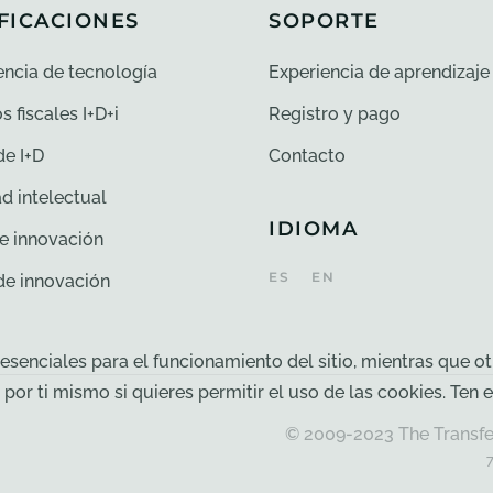
FICACIONES
SOPORTE
encia de tecnología
Experiencia de aprendizaje
s fiscales I+D+i
Registro y pago
de I+D
Contacto
d intelectual
IDIOMA
e innovación
ES
EN
 de innovación
senciales para el funcionamiento del sitio, mientras que ot
r por ti mismo si quieres permitir el uso de las cookies. Te
© 2009-2023 The Transfer